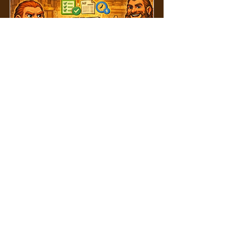
Procedimento de Recebimento de
Mercadorias
Recebimento / Preparador /
Colaborador responsável por
conferir entregas.
Padroniza o recebimento de
mercadorias usando WhatsApp e
Trello, garantindo conferência correta
dos itens, registro de divergências com
foto e arquivamento da nota fiscal ou
nota de entrega para o financeiro.